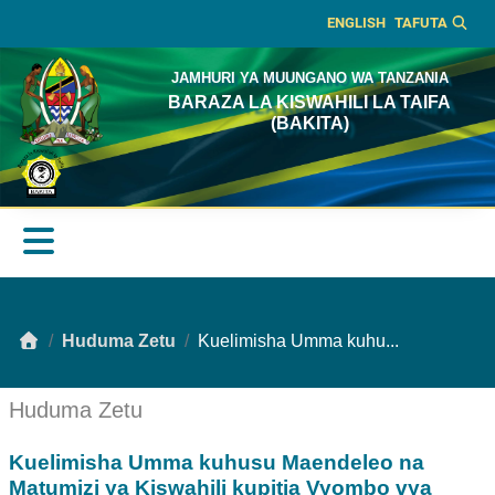
ENGLISH
TAFUTA
JAMHURI YA MUUNGANO WA TANZANIA
BARAZA LA KISWAHILI LA TAIFA
(BAKITA)
Huduma Zetu
Kuelimisha Umma kuhu...
Huduma Zetu
Kuelimisha Umma kuhusu Maendeleo na
Matumizi ya Kiswahili kupitia Vyombo vya