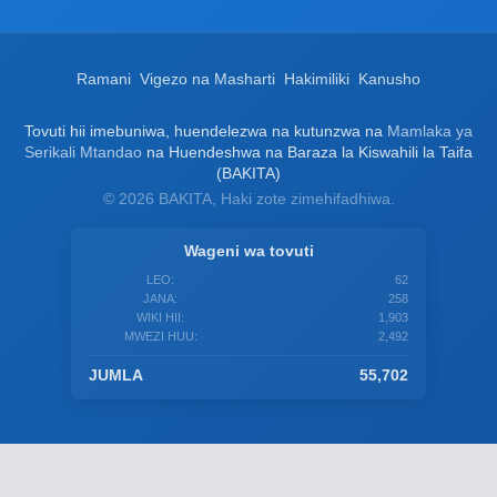
Ramani
Vigezo na Masharti
Hakimiliki
Kanusho
Tovuti hii imebuniwa, huendelezwa na kutunzwa na
Mamlaka ya
Serikali Mtandao
na Huendeshwa na Baraza la Kiswahili la Taifa
(BAKITA)
© 2026 BAKITA, Haki zote zimehifadhiwa.
Wageni wa tovuti
LEO:
62
JANA:
258
WIKI HII:
1,903
MWEZI HUU:
2,492
JUMLA
55,702