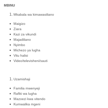
MBINU
Mkabala wa kimawasiliano
Maigizo
Ziara
Kazi za vikundi
Majadiliano
Nyimbo
Michezo ya lugha
Vitu halisi
Video/televisheni/sauti
Uzamishaji
Familia mwenyeji
Rafiki wa lugha
Mazoezi kwa vitendo
Kumwalika mgeni