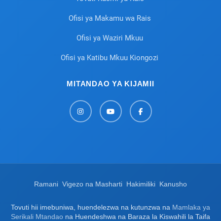
Ofisi ya Makamu wa Rais
Ofisi ya Waziri Mkuu
Ofisi ya Katibu Mkuu Kiongozi
MITANDAO YA KIJAMII
Ramani
Vigezo na Masharti
Hakimiliki
Kanusho
Tovuti hii imebuniwa, huendelezwa na kutunzwa na
Mamlaka ya
Serikali Mtandao
na Huendeshwa na Baraza la Kiswahili la Taifa