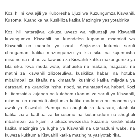
Kozi hii ni kwa ajili ya Kuboresha Ujuzi wa Kuzungumza Kiswahili,
Kusoma, Kuandika na Kusikiliza katika Mazingira yasiyotabirika.
Kozi hii inatarajiwa kukuza uwezo wa mjifunzaji wa Kiswahili
kuzungumza Kiswahili na kuendelea kupanua msamiati wa
Kiswahili na maarifa ya sarufi. Atajizoeza kutumia sarufi
changamani katika mazungumzo ya kila siku na kujumuisha
misemo na nahau za kawaida za Kiswahili katika mazungumzo ya
kila siku. Kwa muda wote, atahusika na makala, magazeti na
matini za kiswahili zilizoteuliwa, kusikiliza habari na hotuba
mbalimbali za kitaifa na kimataifa, kushiriki katika mijadala ya
darasani, na kuandika insha, ripoti, na muhtasari wa habari. Kozi
hii itamsaidia kujenga na kufahamu kanuni za sarufi ya Kiswahili,
misemo na msamiati aliojifunza katika madarasa au masomo ya
awali ya Kiswahili. Pamoja na shughuli za darasani, atashiriki
katika ziara kadhaa za kimasomo na kiutamaduni na shughuli
mbalimbali za kijamii zitakazomwezesha kuzamia kindakindaki
katika mazingira ya lugha ya Kiswahili na utamaduni wake, na
kuweza kukitumia Kiswahili katika mazingira yasiyotabirika.