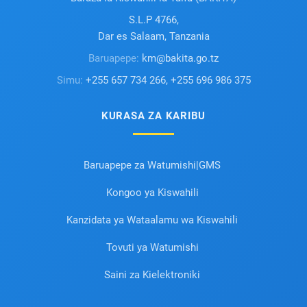
S.L.P 4766,
Dar es Salaam, Tanzania
Baruapepe:
km@bakita.go.tz
Simu:
+255 657 734 266, +255 696 986 375
KURASA ZA KARIBU
Baruapepe za Watumishi|GMS
Kongoo ya Kiswahili
Kanzidata ya Wataalamu wa Kiswahili
Tovuti ya Watumishi
Saini za Kielektroniki