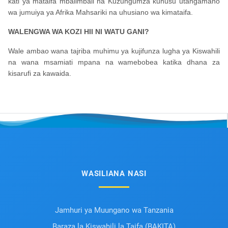
kati ya mataifa mbalimbali na Kuzungumza kuhusu utangamano
wa jumuiya ya Afrika Mahsariki na uhusiano wa kimataifa.
WALENGWA WA KOZI HII NI WATU GANI?
Wale ambao wana tajriba muhimu ya kujifunza lugha ya Kiswahili
na wana msamiati mpana na wamebobea katika dhana za
kisarufi za kawaida.
WASILIANA NASI
Jamhuri ya Muungano wa Tanzania
Baraza la Kiswahili la Taifa (BAKITA)