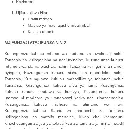
Kazimradi
Ujifunzaji wa Hiari
Utafiti mdogo
Mapitio ya machapisho mbalimbali
Kazi za ubunifu
MJIFUNZAJI ATAJIFUNZA NINI?
Kuzungumza kuhusu mfumo wa huduma za uwekezaji nchini
Tanzania na kulinganisha na nchi nyingine, Kuzungumza kuhusu
mfumo viwanda na biashara nchini Tanzania kulinganisha na nchi
nyingine, Kuzungumza kuhusu nishati na maendeleo nchini
Tanzania, Kuzungumza kuhusu mabadiliko ya tabianchi nchini
Tanzania, Kuzungumza kuhusu afya ya jamii, Kuzungumza
kuhusu kuhusu madawa ya kulevya, Kuzungumza kuhusu
utamaduni madhara ya utandawazi katika nchi zinazoendelea,
Kuzungumza kuhusu michezo na utimamu wa mwili,
Kuzungumza kuhusu Sanaa za maonesho za Tanzania
ukilinganisha na mataifa mengine, Kikao cha kitamaduni,
kinachozungumza juu ya tofauti kuu za tunu za jamii na maadili