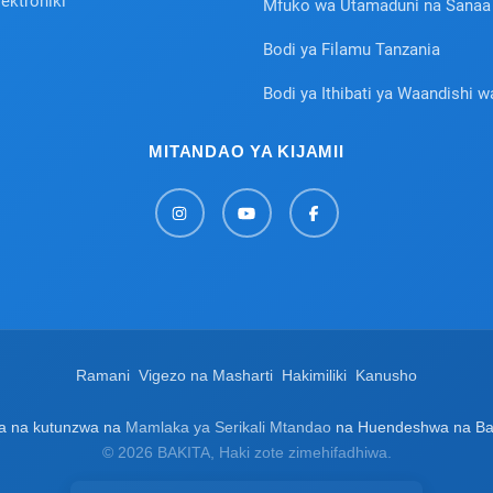
lektroniki
Mfuko wa Utamaduni na Sanaa
Bodi ya Filamu Tanzania
Bodi ya Ithibati ya Waandishi w
MITANDAO YA KIJAMII
Ramani
Vigezo na Masharti
Hakimiliki
Kanusho
wa na kutunzwa na
Mamlaka ya Serikali Mtandao
na Huendeshwa na Baraz
© 2026 BAKITA, Haki zote zimehifadhiwa.