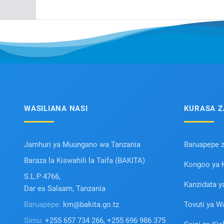
WASILIANA NASI
KURASA Z
Jamhuri ya Muungano wa Tanzania
Baruapepe 
Baraza la Kiswahili la Taifa (BAKITA)
Kongoo ya K
S.L.P 4766,
Kanzidata y
Dar es Salaam, Tanzania
Baruapepe:
km@bakita.go.tz
Tovuti ya W
Simu:
+255 657 734 266, +255 696 986 375