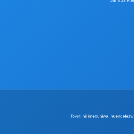
Saini za Kie
Tovuti hii imebuniwa, huendelez