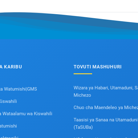
A KARIBU
TOVUTI MASHUHURI
Wizara ya Habari, Utamaduni, 
za Watumishi|GMS
Michezo
iswahili
Chuo cha Maendeleo ya Miche
a Wataalamu wa Kiswahili
Taasisi ya Sanaa na Utamadun
atumishi
(TaSUBa)