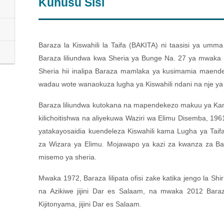
Kuhusu Sisi
Baraza la Kiswahili la Taifa (BAKITA) ni taasisi ya um
Baraza liliundwa kwa Sheria ya Bunge Na. 27 ya mwak
Sheria hii inalipa Baraza mamlaka ya kusimamia maendel
wadau wote wanaokuza lugha ya Kiswahili ndani na nje y
Baraza liliundwa kutokana na mapendekezo makuu ya Kam
kilichoitishwa na aliyekuwa Waziri wa Elimu Disemba, 196
yatakayosaidia kuendeleza Kiswahili kama Lugha ya Taifa.
za Wizara ya Elimu. Mojawapo ya kazi za kwanza za Baraza
misemo ya sheria.
Mwaka 1972, Baraza lilipata ofisi zake katika jengo la S
na Azikiwe jijini Dar es Salaam, na mwaka 2012 Baraza 
Kijitonyama, jijini Dar es Salaam.