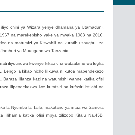
ma iliyo chini ya Wizara yenye dhamana ya Utamaduni.
a 1967 na marekebisho yake ya mwaka 1983 na 2016.
eo na matumizi ya Kiswahili na kuratibu shughuli za
a Jamhuri ya Muungano wa Tanzania.
ati iliyoundwa kwenye kikao cha wataalamu wa lugha
1. Lengo la kikao hicho lilikuwa ni kutoa mapendekezo
 Baraza lilianza kazi na watumishi wanne katika ofisi
 ilipendekezwa iwe kutafsiri na kufasiri istilahi na
hirika la Nyumba la Taifa, makutano ya mtaa wa Samora
lilihamia katika ofisi mpya zilizopo Kitalu Na.45B,