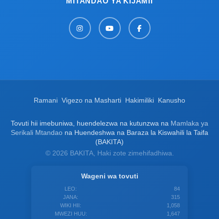
MITANDAO YA KIJAMII
Ramani
Vigezo na Masharti
Hakimiliki
Kanusho
Tovuti hii imebuniwa, huendelezwa na kutunzwa na
Mamlaka ya
Serikali Mtandao
na Huendeshwa na Baraza la Kiswahili la Taifa
(BAKITA)
© 2026 BAKITA, Haki zote zimehifadhiwa.
Wageni wa tovuti
LEO:
84
JANA:
315
WIKI HII:
1,058
MWEZI HUU:
1,647