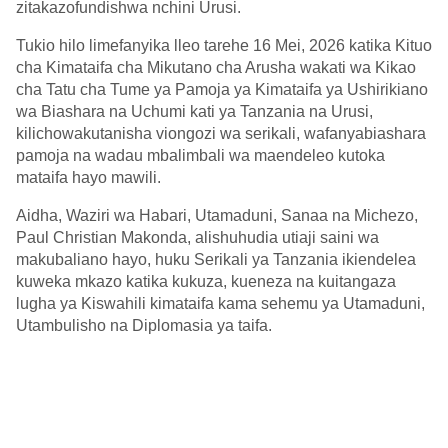
zitakazofundishwa nchini Urusi.
Tukio hilo limefanyika lleo tarehe 16 Mei, 2026 katika Kituo
cha Kimataifa cha Mikutano cha Arusha wakati wa Kikao
cha Tatu cha Tume ya Pamoja ya Kimataifa ya Ushirikiano
wa Biashara na Uchumi kati ya Tanzania na Urusi,
kilichowakutanisha viongozi wa serikali, wafanyabiashara
pamoja na wadau mbalimbali wa maendeleo kutoka
mataifa hayo mawili.
Aidha, Waziri wa Habari, Utamaduni, Sanaa na Michezo,
Paul Christian Makonda, alishuhudia utiaji saini wa
makubaliano hayo, huku Serikali ya Tanzania ikiendelea
kuweka mkazo katika kukuza, kueneza na kuitangaza
lugha ya Kiswahili kimataifa kama sehemu ya Utamaduni,
Utambulisho na Diplomasia ya taifa.