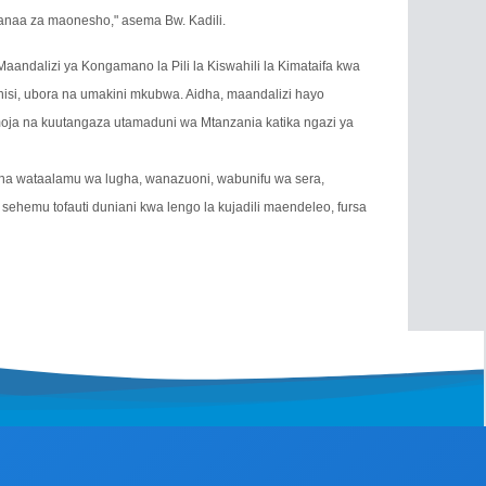
 sanaa za maonesho," asema Bw. Kadili.
andalizi ya Kongamano la Pili la Kiswahili la Kimataifa kwa
fanisi, ubora na umakini mkubwa. Aidha, maandalizi hayo
moja na kuutangaza utamaduni wa Mtanzania katika ngazi ya
nisha wataalamu wa lugha, wanazuoni, wabunifu wa sera,
ehemu tofauti duniani kwa lengo la kujadili maendeleo, fursa