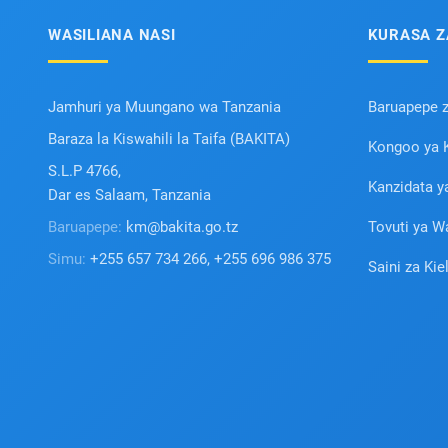
WASILIANA NASI
KURASA Z
Jamhuri ya Muungano wa Tanzania
Baruapepe 
Baraza la Kiswahili la Taifa (BAKITA)
Kongoo ya K
S.L.P 4766,
Kanzidata y
Dar es Salaam, Tanzania
Baruapepe:
km@bakita.go.tz
Tovuti ya W
Simu:
+255 657 734 266, +255 696 986 375
Saini za Kie