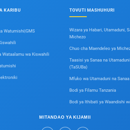
A KARIBU
TOVUTI MASHUHURI
Wizara ya Habari, Utamaduni, 
za Watumishi|GMS
Michezo
iswahili
Chuo cha Maendeleo ya Miche
a Wataalamu wa Kiswahili
Taasisi ya Sanaa na Utamadun
atumishi
(TaSUBa)
lektroniki
Mfuko wa Utamaduni na Sanaa
Bodi ya Filamu Tanzania
Bodi ya Ithibati ya Waandishi w
MITANDAO YA KIJAMII