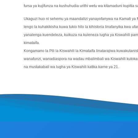
fursa ya kujifunza na kushuhudia urithi wetu wa kitamaduni kupitia
Ukaguzi huo ni sehemu ya maandalizi yanayofanywa na Kamati ya Ma
lengo la kuhakikisha kuwa tukio hilo la kihistoria linafanyika kwa u
yanalenga kuendeleza, kuikuza na kuieneza lugha ya Kiswahili pa
kimataifa.
Kongamano la Pili la Kiswahili la Kimataifa linatarajiwa kuwakuta
wanafunzi, wanadiaspora na wadau mbalimbali wa Kiswahili kutoka s
na mustakabali wa lugha ya Kiswahili katika karne ya 21.