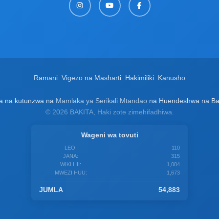
Ramani
Vigezo na Masharti
Hakimiliki
Kanusho
wa na kutunzwa na
Mamlaka ya Serikali Mtandao
na Huendeshwa na Baraz
© 2026 BAKITA, Haki zote zimehifadhiwa.
Wageni wa tovuti
LEO:
110
JANA:
315
WIKI HII:
1,084
MWEZI HUU:
1,673
JUMLA
54,883