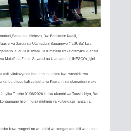
aduni,Sanaa na Michezo, Bw. Bonifance Kadili,
aasisi ya Sanaa na Utamaduni Bagamoyo (TaSUBa) kwa
ano la Pili la Kiswahili la Kimataifa litakalofanyika kuanzia
wa Mataifa la Elimu, Sayansi na Utamaduni (UNESCO), jijini
 asili vitakavyotoa burudani na elimu kwa washiriki wa
 karibu uliopo kati ya lugha ya Kiswahili na utamaduni wake.
fanyika Tarehe 01/06/2026 katika ukumbi wa Taasisi hiyo, Bw.
 kongamano hilo ni fursa muhimu ya kuitangaza Tanzania,
ikisha kuwa wageni na washiriki wa kongamano hili wanapata