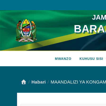
JAM
BARAZ
Vyombo vya Habari
MWANZO
KUHUSU SISI
Habari
MAANDALIZI YA KONGAM.