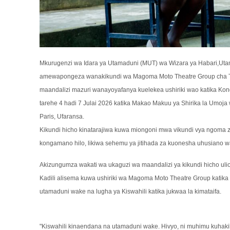
Mkurugenzi wa Idara ya Utamaduni (MUT) wa Wizara ya Habari,Utam
amewapongeza wanakikundi wa Magoma Moto Theatre Group cha T
maandalizi mazuri wanayoyafanya kuelekea ushiriki wao katika Kongam
tarehe 4 hadi 7 Julai 2026 katika Makao Makuu ya Shirika la Umoja 
Paris, Ufaransa.
Kikundi hicho kinatarajiwa kuwa miongoni mwa vikundi vya ngoma za
kongamano hilo, likiwa sehemu ya jitihada za kuonesha uhusiano wa
Akizungumza wakati wa ukaguzi wa maandalizi ya kikundi hicho ulio
Kadili alisema kuwa ushiriki wa Magoma Moto Theatre Group katika
utamaduni wake na lugha ya Kiswahili katika jukwaa la kimataifa.
"Kiswahili kinaendana na utamaduni wake. Hivyo, ni muhimu kuhak