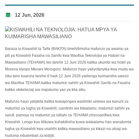
12 Jun, 2026
Baraza la Kiswahili la Taifa (BAKITA) limehitimisha mafunzo ya awamu ya
pili ya Kiswahili Fasaha na Sanifu kwa Maofisa Teknolojia ya Habari na
Mawasiliano (TEHAMA) leo tarehe 12 Juni 2026 katika ukumbi wa hotel ya
Morena iliyopo Mkoani Morogoro. Mafunzo hayo yaliyofanyika kwa muda wa
siku tano kuanzia tarehe 8 hadi 12 Juni 2026 yalilenga kuimarisha uwezo
wa Maofisa TEHAMA katika matumizi sahihi ya Kiswahili Sanifu na Fasaha
katika utekelezaji wa majukumu yao ya kila siku.
Mafunzo hayo yalijikita katika kuwajengea washiriki uelewa wa kanuni za
matumizi ya lugha ya Kiswahili, uandishi wa kitaalamu, matumizi sahihi ya
sarufi, pamoja na matumizi ya istilahi za TEHAMA zilizosanifiwa kwa
Kiswahili. Lengo kuu lilikuwa kuhakikisha kuwa wataalamu hao wanatumia
lugha ya Kiswahili kwa usahihi katika mawasiliano ya kikazi na utoaji wa
huduma mbalimbali za kidijiti.