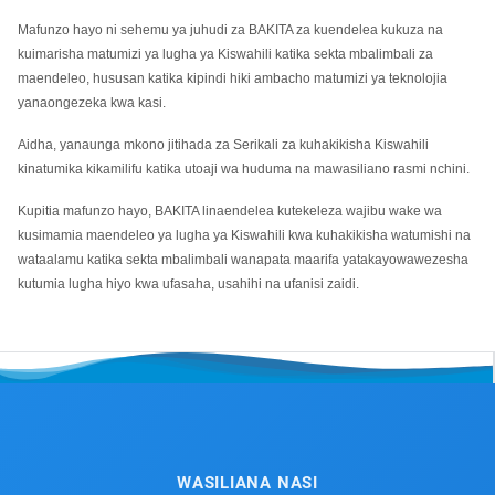
Mafunzo hayo ni sehemu ya juhudi za BAKITA za kuendelea kukuza na
kuimarisha matumizi ya lugha ya Kiswahili katika sekta mbalimbali za
maendeleo, hususan katika kipindi hiki ambacho matumizi ya teknolojia
yanaongezeka kwa kasi.
Aidha, yanaunga mkono jitihada za Serikali za kuhakikisha Kiswahili
kinatumika kikamilifu katika utoaji wa huduma na mawasiliano rasmi nchini.
Kupitia mafunzo hayo, BAKITA linaendelea kutekeleza wajibu wake wa
kusimamia maendeleo ya lugha ya Kiswahili kwa kuhakikisha watumishi na
wataalamu katika sekta mbalimbali wanapata maarifa yatakayowawezesha
kutumia lugha hiyo kwa ufasaha, usahihi na ufanisi zaidi.
WASILIANA NASI