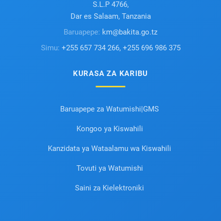
S.L.P 4766,
Dar es Salaam, Tanzania
Baruapepe:
km@bakita.go.tz
Simu:
+255 657 734 266, +255 696 986 375
KURASA ZA KARIBU
Baruapepe za Watumishi|GMS
Kongoo ya Kiswahili
Kanzidata ya Wataalamu wa Kiswahili
Tovuti ya Watumishi
Saini za Kielektroniki